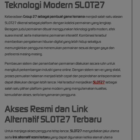
Teknologi Modern SLOT27
Keberadaan
Group 27 sebagai pembuat game ternama
menjadi salah satu alasan
SLOT27 dikenal sebagai platform dengan koleksi permainan yang lengkap.
Beragam judul permainan dibuat menggunakan teknologi grafis modern, efek
suara imersif, serta mekanisme permainan interaktif. Kombinasi tersebut
memberikan pengalaman hiburan digital yang lebih hidup sekaligus
memungkinkan pengguna menemukan permainan sesuai dengan gaya dan
preferensi masing-masing.
Pembaruan sistem dan penambahan permainan dilakukan secara rutin untuk
mengikuti perkembangan industri game online. Dengan sistem server yang stabil,
proses pemuatan halaman menjadi lebih cepat dan perpindahan antarpermainan
dapat dilakukan dengan lebih lancar. Hal tersebut menjadikan
SLOT27
sebagai
salah satu pilihan platform game modern yang mengutamakan kualitas,
kemudahan akses, serta kenyamanan pengguna.
Akses Resmi dan Link
Alternatif SLOT27 Terbaru
Untuk menjaga akses pengguna tetap lancar,
SLOT27
menyediakan jalur utama
serta
link alternatif resmi terbaru
yang dapat digunakan ketika alamat utama