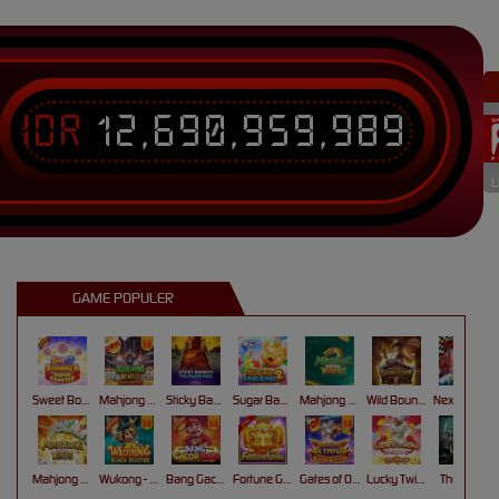
IDR
12,690,959,989
L
GAME POPULER
Sweet Bonanza Super Scatter
Mahjong Wins 3 – Black Scatter
Sticky Bandits Thunder Rail
Sugar Bang Bang 2
Mahjong Ways 2
Wild Bounty Showdown
Nexus Koi Gate
Mahjong Ways
Wukong - Black Scatter
Bang Gacor 1000
Fortune Gems
Gates of Olympus Super Scatter
Lucky Twins Nexus
The Crypt