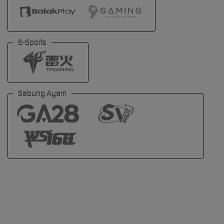
E-Sports
Sabung Ayam