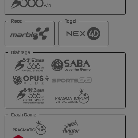
Race
Togel
Olahraga
Crash Game