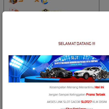
SELAMAT DATANG !!!
Kesempatan Menang Menantimu
Hari Ini
Jangan Sampai Ketinggalan
Promo Terbaik
AKSES LINK SLOT GACOR
SLOT27
KLIK DISINI