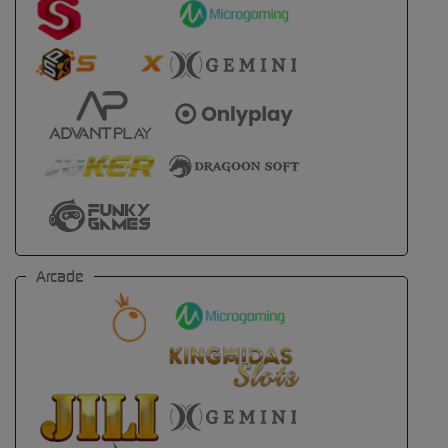
Arcade