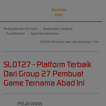
Unduh
Android
APK
Tentang Bandar Slot Gacor
Responsible Gambling
Pusat Bantuan
Syarat dan Ketentuan
©2026 Slot Gacor. Hak cipta dilindungi | 18+
SLOT27 - Platform Terbaik
Dari Group 27 Pembuat
Game Ternama Abad Ini
PELAYANAN