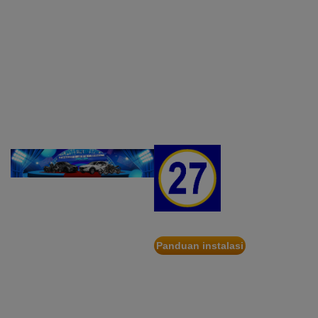
GRATIS
IDR
2,773,000.00
Starlight Christmas
SLOT27
bud****7
APP
IDR
2,569,050.00
Starlight Christmas
Nikmati berbagai
d****7
permainan dalam
IDR
2,342,500.00
satu genggaman
Mahjong Wins 3 – Black
Scatter
heb****5
IDR
2,777,400.00
Starlight Princess™ 1000
gac****7
IDR
1,963,950.00
SLOT27 App
Sweet Bonanza 1000
Panduan instalasi
slot****7
Pindai
IDR
1,785,450.00
kode
Gates of Olympus 1000
QR
untuk